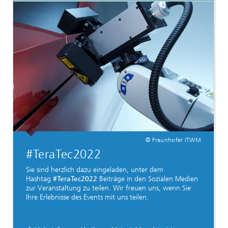
© Fraunhofer ITWM
#TeraTec2022
Sie sind herzlich dazu eingeladen, unter dem
Hashtag
#TeraTec2022
Beiträge in den Sozialen Medien
zur Veranstaltung zu teilen. Wir freuen uns, wenn Sie
Ihre Erlebnisse des Events mit uns teilen.