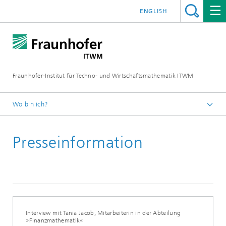
ENGLISH
Fraunhofer-Institut für Techno- und Wirtschaftsmathematik ITWM
Wo bin ich?
Startseite
Presseinformation
Presse|Aktuelles
Presseinformationen
Interview mit Tania Jacob, Mitarbeiterin in der Abteilung
»Finanzmathematik«