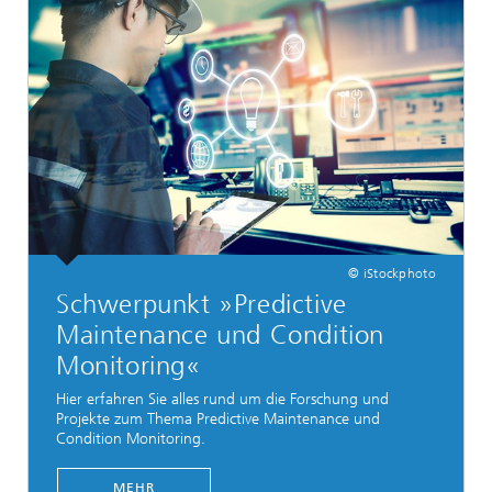
© iStockphoto
Schwerpunkt »Predictive
Maintenance und Condition
Monitoring«
Hier erfahren Sie alles rund um die Forschung und
Projekte zum Thema Predictive Maintenance und
Condition Monitoring.
MEHR