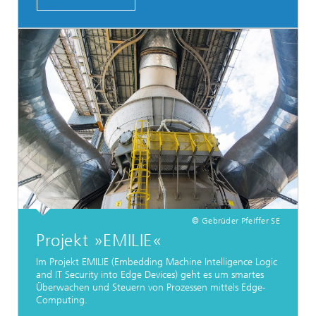
© Gebrüder Pfeiffer SE
Projekt »EMILIE«
Im Projekt EMILIE (Embedding Machine Intelligence Logic
and IT Security into Edge Devices) geht es um smartes
Überwachen und Steuern von Prozessen mittels Edge-
Computing.