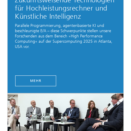
Zukunftsweisende Technologien
für Hochleistungsrechner und
Künstliche Intelligenz
Parallele Programmierung, agentenbasierte KI und
beschleunigte E/A – diese Schwerpunkte stellen unsere
Forschenden aus dem Bereich »High Performance
Computing« auf der Supercomputing 2025 in Atlanta,
USA vor.
MEHR