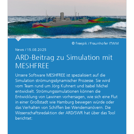
© freepik / Fraunhofer ITWM
News / 15.08.2025
ARD-Beitrag zu Simulation mit
MESHFREE
Unsere Software MESHFREE ist spezialisiert auf die
Simulation strömungsdynamischer Prozesse. Sie wird
vom Team rund um Jörg Kuhnert und Isabel Michel
entwickelt. Strömungssimulationen können die
Entwicklung von Lawinen vorhersagen, wie sich eine Flut
in einer Großstadt wie Hamburg bewegen würde oder
das Verhalten von Schiffen bei Wendemanövern. Die
Wissenschaftsredaktion der ARD/SWR hat über das Tool
berichtet: