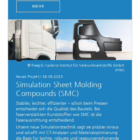
MEHR
© freepik / Leibniz-Institut für Verbundwerkstoffe GmbH
(IVW)
Neues Projekt / 26.09.2025
Simulation Sheet Molding
Compounds (SMC)
Stabiler, leichter, effizienter – schon beim Pressen
entscheidet sich die Qualität des Bauteils. Bei
faserverstärkten Kunststoffen wie SMC ist die
Faserausrichtung entscheidend.
Unsere neue Simulationstechnik sagt sie präzise voraus
und schafft mit CT-Analysen und Materialoptimierung
die Basis für leichte, robuste und ressourcenschonende