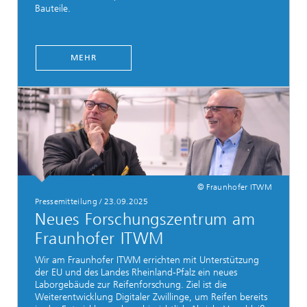
Bauteile.
MEHR
© Fraunhofer ITWM
Pressemitteilung / 23.09.2025
Neues Forschungszentrum am
Fraunhofer ITWM
Wir am Fraunhofer ITWM errichten mit Unterstützung
der EU und des Landes Rheinland-Pfalz ein neues
Laborgebäude zur Reifenforschung. Ziel ist die
Weiterentwicklung Digitaler Zwillinge, um Reifen bereits