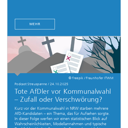
MEHR
© freepik / Fraunhofer ITWM
Podcast Streuspanne / 24.10.2025
Tote AfDler vor Kommunalwahl
– Zufall oder Verschwörung?
Kurz vor der Kommunalwahl in NRW starben mehrere
AfD-Kandidaten – ein Thema, das für Aufsehen sorgte.
In dieser Folge werfen wir einen statistischen Blick auf
Wahrscheinlichkeiten, Modellannahmen und typische