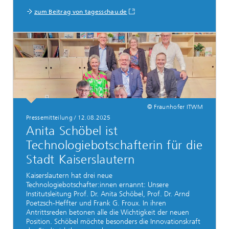
zum Beitrag von tagesschau.de
© Fraunhofer ITWM
Pressemitteilung / 12.08.2025
Anita Schöbel ist
Technologiebotschafterin für die
Stadt Kaiserslautern
Kaiserslautern hat drei neue
Technologiebotschafter:innen ernannt: Unsere
Institutsleitung Prof. Dr. Anita Schöbel, Prof. Dr. Arnd
Poetzsch-Heffter und Frank G. Froux. In ihren
Antrittsreden betonen alle die Wichtigkeit der neuen
Position. Schöbel möchte besonders die Innovationskraft