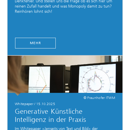
Denkfehler. Und stellen uns die Frage ob es sich hier um
reinen Zufall handelt und was Monopoly damit zu tun?
Reinhören lohnt sich!
MEHR
© Fraunhofer ITWM
Whitepaper / 15.10.2025
Generative Künstliche
Intelligenz in der Praxis
Im Whitepaper »Jenseits von Text und Bild« der