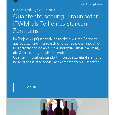
© iStockphoto
Pressemitteilung / 24.07.2025
Quantenforschung: Fraunhofer
ITWM als Teil eines starken
Zentrums
Im Projekt »UpQuantVal« entwickeln wir mit Partnern
aus Deutschland, Frankreich und der Schweiz innovative
Quantentechnologien für die Industrie. Unser Ziel ist es,
die Oberrheinregion als führenden
Quanteninnovationsstandort in Europa zu etablieren und
neue Arbeitsplätze sowie Fachkompetenzen zu schaffen.
MEHR