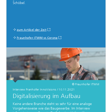
Schöbel.
zum Artikel der Zeit
Fraunhofer ITWM vs Corona
© Fraunhofer ITWM
Interview Franhofer InnoVisions
/
10.11.2021
Digitalisierung im Aufbau
Keine andere Branche steht so sehr für eine analoge
Vorgehensweise wie das Baugewerbe. Im Interview