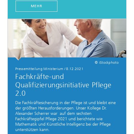
MEHR
© iStockphoto
Pressemitteilung Ministerium
/
8.12.2021
Fachkräfte-und
Qualifizierungsinitiative Pflege
2.0
Die Fachkräftesicherung in der Pflege ist und bleibt eine
der größten Herausforderungen. Unser Kollege Dr.
Alexander Scherrer war auf dem sechsten
Fachkräftegipfel Pflege 2021 und berichtete wie
Mathematik und Künstliche Intelligenz bei der Pflege
unterstützen kann.