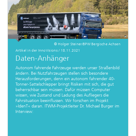
© Holger Steiner/BPW Bergische Achsen
Artikel in der InnoVisions
/
18.11.2021
Daten-Anhänger
Autonom fahrende Fahrzeuge werden unser Straßenbild
ändern. Bei Nutzfahrzeugen stellen sich besondere
Herausforderungen, denn ein autonom fahrender 40-
Tonner-Sattelschlepper bringt Risiken mit sich, die gut
beherrschbar sein müssen. Dafür müssen Computer
wissen, wie Zustand und Ladung des Aufliegers die
Fahrsituation beeinflussen. Wir forschen im Projekt
»IdenT« daran. ITWM-Projektleiter Dr. Michael Burger im
Interview: