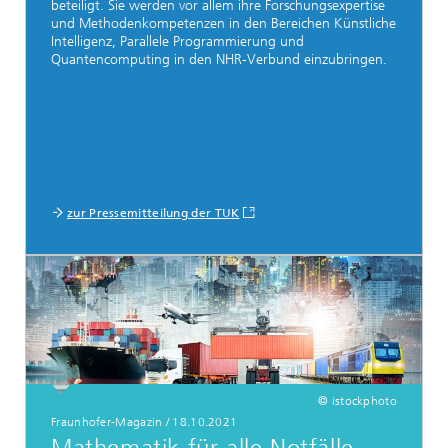
beteiligt. Sie werden vor allem ihre Forschungsexpertise
und Methodenkompetenzen in den Bereichen Künstliche
Intelligenz, Parallele Programmierung und
Quantencomputing in den NHR-Verbund einzubringen.
zur Pressemitteilung der TUK
© istockphoto
Fraunhofer-Magazin
/
18.10.2021