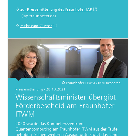
zur Pressemitteilung des Fraunhofer IAP
(iap.fraunhofer.de)
mehr zum Cluster
© Fraunhofer ITWM / IBM Research
Pressemitteilung
/
28.10.2021
Wissenschaftsminister übergibt
Förderbescheid am Fraunhofer
ITWM
2020 wurde das Kompetenzzentrum
Quantencomputing am Fraunhofer ITWM aus der Taufe
gehoben. Seinen weiteren Ausbau unterstützt das Land