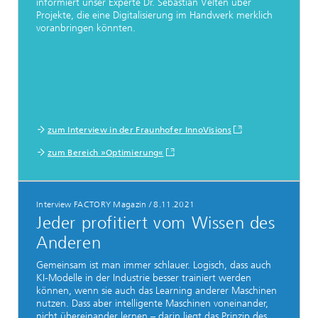
informiert unser Experte Dr. Sebastian Velten über
Projekte, die eine Digitalisierung im Handwerk merklich
voranbringen könnten.
zum Interview in der Fraunhofer InnoVisions
zum Bereich »Optimierung«
Interview FACTORY Magazin
/
8.11.2021
Jeder profitiert vom Wissen des
Anderen
Gemeinsam ist man immer schlauer. Logisch, dass auch
KI-Modelle in der Industrie besser trainiert werden
können, wenn sie auch das Learning anderer Maschinen
nutzen. Dass aber intelligente Maschinen voneinander,
nicht übereinander lernen – darin liegt das Prinzip des