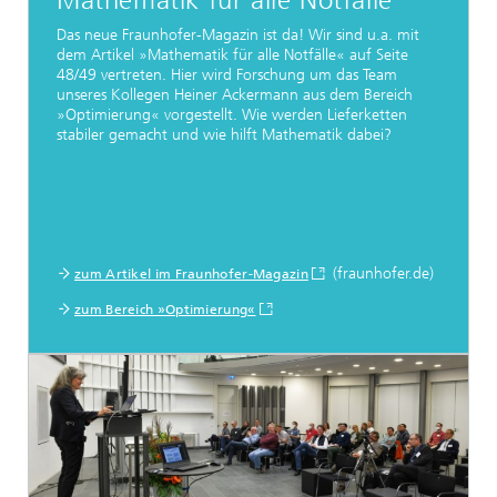
Mathematik für alle Notfälle
Das neue Fraunhofer-Magazin ist da! Wir sind u.a. mit
dem Artikel »Mathematik für alle Notfälle« auf Seite
48/49 vertreten. Hier wird Forschung um das Team
unseres Kollegen Heiner Ackermann aus dem Bereich
»Optimierung« vorgestellt. Wie werden Lieferketten
stabiler gemacht und wie hilft Mathematik dabei?
(fraunhofer.de)
zum Artikel im Fraunhofer-Magazin
zum Bereich »Optimierung«