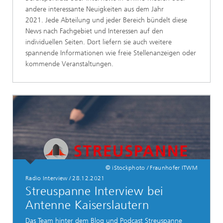
andere interessante Neuigkeiten aus dem Jahr
2021. Jede Abteilung und jeder Bereich bündelt diese
News nach Fachgebiet und Interessen auf den
individuellen Seiten. Dort liefern sie auch weitere
spannende Informationen wie freie Stellenanzeigen oder
kommende Veranstaltungen.
© iStockphoto / Fraunhofer ITWM
Radio Interview
/
28.12.2021
Streuspanne Interview bei
Antenne Kaiserslautern
Das Team hinter dem Blog und Podcast Streuspanne