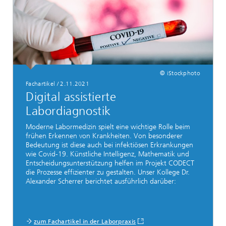
© iStockphoto
Fachartikel
/
2.11.2021
Digital assistierte
Labordiagnostik
Moderne Labormedizin spielt eine wichtige Rolle beim
frühen Erkennen von Krankheiten. Von besonderer
Bedeutung ist diese auch bei infektiösen Erkrankungen
wie Covid-19. Künstliche Intelligenz, Mathematik und
Entscheidungsunterstützung helfen im Projekt CODECT
die Prozesse effizienter zu gestalten. Unser Kollege Dr.
Alexander Scherrer berichtet ausführlich darüber:
zum Fachartikel in der Laborpraxis