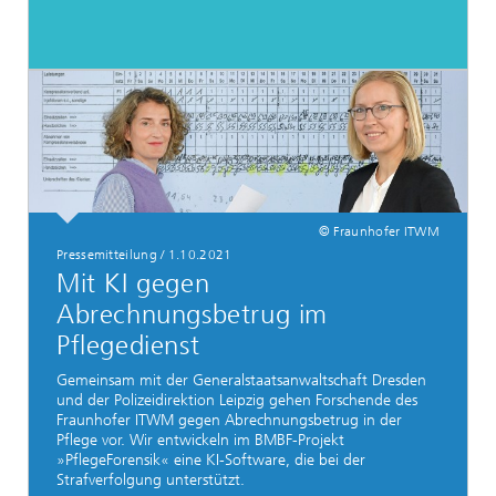
© Fraunhofer ITWM
Pressemitteilung
/
1.10.2021
Mit KI gegen
Abrechnungsbetrug im
Pflegedienst
Gemeinsam mit der Generalstaatsanwaltschaft Dresden
und der Polizeidirektion Leipzig gehen Forschende des
Fraunhofer ITWM gegen Abrechnungsbetrug in der
Pflege vor. Wir entwickeln im BMBF-Projekt
»PflegeForensik« eine KI-Software, die bei der
Strafverfolgung unterstützt.