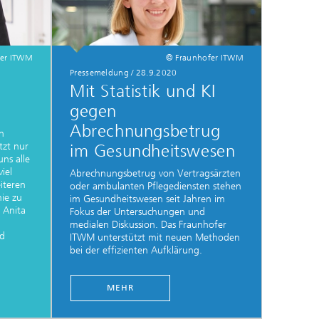
fer ITWM
© Fraunhofer ITWM
Pressemeldung
/
28.9.2020
Mit Statistik und KI
gegen
Abrechnungsbetrug
n
tzt nur
im Gesundheitswesen
ns alle
iel
Abrechnungsbetrug von Vertragsärzten
iteren
oder ambulanten Pflegediensten stehen
ie zu
im Gesundheitswesen seit Jahren im
 Anita
Fokus der Untersuchungen und
medialen Diskussion. Das Fraunhofer
nd
ITWM unterstützt mit neuen Methoden
bei der effizienten Aufklärung.
MEHR