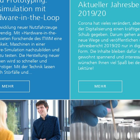
d Prototyping:
Aktueller Jahresbe
simulation mit
2019/20
dware-in-the-Loop
Corona hat vieles verändert, abe
wicklung neuer Nutzfahrzeuge
der Digitalisierung einen kräftig
wendig. Mit »Hardware-in-the-
Schub gegeben. Darum gehen a
bieten Forschende des ITWM eine
neue Wege und veröffentlichen 
keit, Maschinen in einer
Jahresbericht 2019/20 nur in digi
e-Simulation nachzubilden und
Form. Die Inhalte bleiben dafür 
l zu testen. Die Herstellung neuer
gewohnt spannend und interessa
en wird so schneller und
wünschen Ihnen viel Spaß bei de
nstiger. Mit der Technik lassen
Lektüre!
h Störfälle und...
MEHR
MEHR