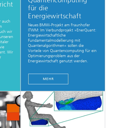
Quantencomputing
richt
für die
Energiewirtschaft
r auch
Neues BMWi-Projekt am Fraunhofer
en
ITWM: Im Verbundprojekt »EnerQuant:
uch wir
Energiewirtschaftliche
unseren
Fundamentalmodellierung mit
taler
Quantenalgorithmen« sollen die
wie
Vorteile von Quantencomputing für ein
nt. Wir
Optimierungsproblem aus der
r
Energiewirtschaft genutzt werden.
MEHR