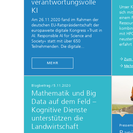
verantwortungsvolle
Unser K
KI
sich mi
einem 
Am 26.11.2020 fand im Rahmen der
Ressou
deutschen EU-Ratspräsidentschaft der
kombini
europaweite digitale Kongress »Trust in
mit HP
AI. Responsible AI for Science and
neuste
Society« statt mit über 650
erfahrt
Teilnehmenden. Die digitale...
Zum 
MEHR
Mehr
Blogbeitrag
/
5.11.2020
Mathematik und Big
Data auf dem Feld –
Kognitive Dienste
unterstützen die
Landwirtschaft
Pressemi