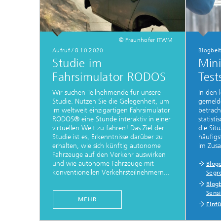
© Fraunhofer ITWM
Aufruf
/
8.10.2020
Blogbeit
Studie im
Mini
Fahrsimulator RODOS
Test
Wir suchen Teilnehmende für unsere
In den 
Studie. Nutzen Sie die Gelegenheit, um
gemeld
im weltweit einzigartigen Fahrsimulator
betrach
RODOS® eine Stunde interaktiv in einer
statist
virtuellen Welt zu fahren! Das Ziel der
die Sit
Studie ist es, Erkenntnisse darüber zu
häufigs
erhalten, wie sich künftig autonome
im Zus
Fahrzeuge auf den Verkehr auswirken
und wie autonome Fahrzeuge mit
Bloge
konventionellen Verkehrsteilnehmern...
Segr
Blogb
Sensi
MEHR
Einf