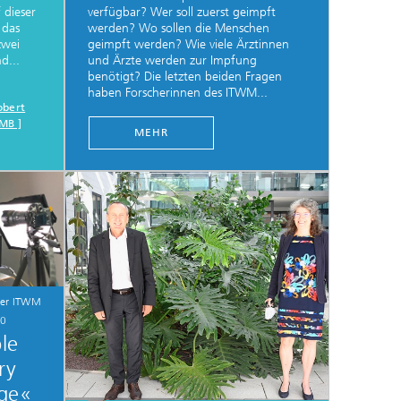
 dieser
verfügbar? Wer soll zuerst geimpft
 das
werden? Wo sollen die Menschen
zwei
geimpft werden? Wie viele Ärztinnen
d...
und Ärzte werden zur Impfung
benötigt? Die letzten beiden Fragen
haben Forscherinnen des ITWM...
obert
 MB ]
MEHR
fer ITWM
20
le
ry
Age«