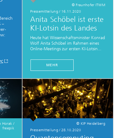
© Fraunhofer ITWM
Pressemitteilung
/
16.11.2020
Anita Schöbel ist erste
Bereich
S –
KI-Lotsin des Landes
ver-
ew:
Heute hat Wissenschaftsminister Konrad
Wolf Anita Schöbel im Rahmen eines
Online-Meetings zur ersten KI-Lotsin...
PC
MEHR
p Horak /
© KIP Heidelberg
freepik
Pressemitteilung
/
28.10.2020