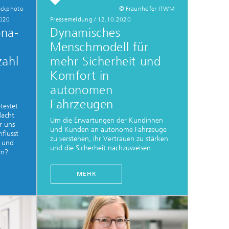
ockphoto
© Fraunhofer ITWM
020
Pressemeldung
/
12.10.2020
ona-
Dynamisches
Menschmodell für
zahl
mehr Sicherheit und
Komfort in
autonomen
Fahrzeugen
testet
dacht
Um die Erwartungen der Kundinnen
r uns
und Kunden an autonome Fahrzeuge
flusst
zu verstehen, ihr Vertrauen zu stärken
n und
und die Sicherheit nachzuweisen...
rn?
MEHR