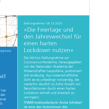
e
Energie und Versorgung
Stellungnahme / 08.12.2020
»Die Feiertage und
Optimierung in den Life Sciences
den Jahreswechsel für
einen harten
Aktuelles
Lockdown nutzen«
ockphoto
Operations Research:
Die Ad-hoc-Stellungnahme zur
Produktionsplanung und -steuerung
Coronavirus-Pandemie, herausgegeben
von der Nationalen Akademie der
Wissenschaften Leopoldina, positioniert
nat
sich eindeutig: Aus wissenschaftlicher
Sicht sei es unbedingt notwendig, die
weiterhin deutlich zu hohe Anzahl von
Neuinfektionen durch einen harten
 hat
Lockdown schnell und drastisch zu
 der
verringern.
Senat
ITWM-Institutsleiterin Anita Schöbel
r.
ist eine der Autorinnen der