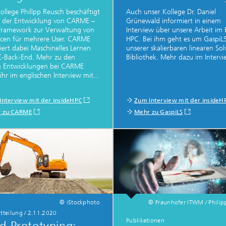
ollege Phillpp Reusch beschäftigt
Auch unser Kollege Dr. Daniel
t der Entwicklung von CARME –
Grünewald informiert in einem
Framework zur Verwaltung von
Interview über unsere Arbeit im 
rcen für mehrere User. CARME
HPC. Bei ihm geht es um GaspiL
ert dabei Maschinelles Lernen
unserer skalierbaren linearen Sol
C-Back-End. Mehr zu den
Bibliothek. Mehr dazu im Intervi
n Entwicklungen bei CARME
 ihr im englischen Interview mit...
Interview mit der insideHPC
Zum Interview mit der insideH
 zu CARME
Mehr zu GaspiLS
© iStockphoto
© Fraunhofer ITWM / Philip
tteilung
/
2.11.2020
Publikationen