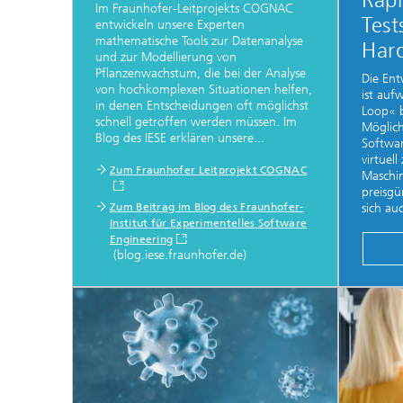
Rapi
Im Fraunhofer-Leitprojekts COGNAC
Test
entwickeln unsere Experten
mathematische Tools zur Datenanalyse
Har
und zur Modellierung von
Pflanzenwachstum, die bei der Analyse
Die Ent
von hochkomplexen Situationen helfen,
ist auf
in denen Entscheidungen oft möglichst
Loop« 
schnell getroffen werden müssen. Im
Möglich
Blog des IESE erklären unsere...
Softwar
virtuel
Zum Fraunhofer Leitprojekt COGNAC
Maschin
preisgü
sich auc
Zum Beitrag im Blog des Fraunhofer-
Institut für Experimentelles Software
Engineering
(blog.iese.fraunhofer.de)