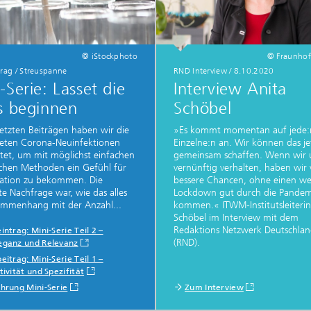
© iStockphoto
© Fraunho
rag / Streuspanne
RND Interview
/
8.10.2020
-Serie: Lasset die
Interview Anita
s beginnen
Schöbel
letzten Beiträgen haben wir die
»Es kommt momentan auf jede:
eten Corona-Neuinfektionen
Einzelne:n an. Wir können das je
tet, um mit möglichst einfachen
gemeinsam schaffen. Wenn wir u
ischen Methoden ein Gefühl für
vernünftig verhalten, haben wir v
uation zu bekommen. Die
bessere Chancen, ohne einen we
te Nachfrage war, wie das alles
Lockdown gut durch die Pandem
ammenhang mit der Anzahl...
kommen.« ITWM-Institutsleiterin
Schöbel im Interview mit dem
Redaktions Netzwerk Deutschla
intrag: Mini-Serie Teil 2 –
(RND).
eganz und Relevanz
eitrag: Mini-Serie Teil 1 –
tivität und Spezifität
ührung Mini-Serie
Zum Interview