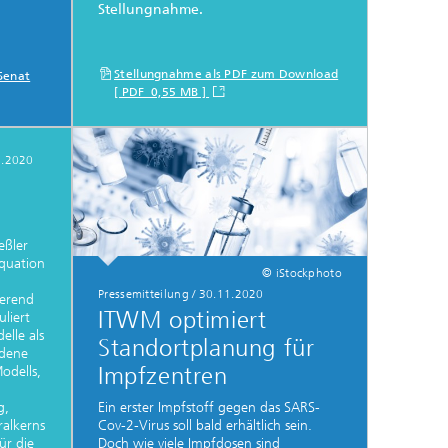
Stellungnahme.
Stellungnahme als PDF zum Download
Senat
[ PDF 0,55 MB ]
1.2020
eßler
Equation
© iStockphoto
Pressemitteilung
/
30.11.2020
ierend
ITWM optimiert
liert
elle als
Standortplanung für
edene
Impfzentren
odells,
g,
Ein erster Impfstoff gegen das SARS-
ralkerns
Cov-2-Virus soll bald erhältlich sein.
ür die
Doch wie viele Impfdosen sind