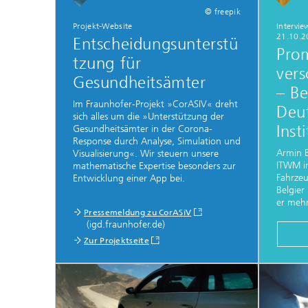
© freepik
Projekt-Website
Intervi
21.10.2
Entscheidungsunterstü
Prom
tzung für
ver
Gesundheitsämter
– Be
Im Fraunhofer-Projekt »CorASIV« dreht
Deu
sich alles um die »Unterstützung der
Inst
Gesundheitsämter in der Corona-
Response durch Analyse, Simulation und
Armin B
Visualisierung«. Wir steuern unsere
ITWM i
mathematische Expertise besonders zur
Fahrze
Entwicklung einer App bei.
Belgier
er mehr
Pressemeldung zu CorASiV
(igd.fraunhofer.de)
Zur Projektseite