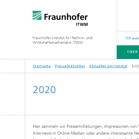
Fraunhofer-Institut für Techno- und
Fraun
Wirtschaftsmathematik ITWM
ÜBER
Startseite
Presse|Aktuelles
Aktuelles am Institut
202
ABTEILUNGEN UND BEREICHE
ANWENDUNGSFELDER
PRESSE|AKTUELLES
2020
Industrial Image Learning
Aktuell
Aktuelles
Produkt
Aktuell
Produkte und Dienstleistungen
und Mat
Hier sammeln wir Pressemitteilungen, Impressionen von 
Produkte und Leistungen
Digital
Interviews in Online-Medien oder andere interessante N
Aktuelles aus dem Bereich »Analytics
Produkt