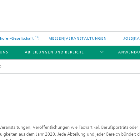
hofer-Gesellschaft
MESSEN|VERANSTALTUNGEN
JOBS|KA
 UNS
ABTEILUNGEN UND BEREICHE
ANWENDU
0
es
Aktuelles
e und Leistungen
Leistungen und Produkte
es aus dem Bereich »Prozesse
erialien«
Veranstaltungen, Veröffentlichungen wie Fachartikel, Berufsporträts oder
e Umgebungsdaten
Energieerzeugung und -verteilun
euigkeiten aus dem Jahr 2020. Jede Abteilung und jeder Bereich bündelt d
e und Leistungen