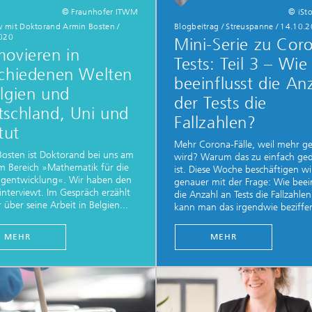
© Fraunhofer ITWM
© iSt
ew mit Doktorand Armin Bosten
/
Blogbeitrag / Streuspanne
/
14.10.2
020
Mini-Serie zu Cor
ovieren in
Tests: Teil 3 – Wie
schiedenen Welten
beeinflusst die An
lgien und
der Tests die
tschland, Uni und
Fallzahlen?
itut
Mehr Corona-Fälle, weil mehr ge
osten ist Doktorand bei uns am
wird? Warum das zu einfach ge
m Bereich »Mathematik für die
ist. Diese Woche beschäftigen wi
ugentwicklung«. Wir haben den
genauer mit der Frage: Wie beein
 interviewt. Im Gespräch erzählt
die Anzahl an Tests die Fallzahle
 über seine Arbeit in Belgien...
kann man das irgendwie beziffe
MEHR
MEHR