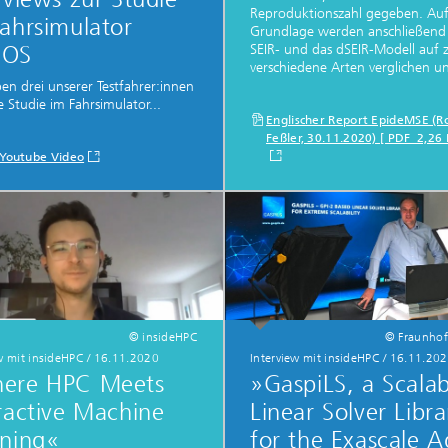
g
Reproduktionszahl gegeben. Auf
ahrsimulator
Grundlage werden anschließend
SEIR- und das dSEIR-Modell auf 
DOS
eduktion
verschiedene Arten verglichen un
en drei unserer Testfahrer:innen
erung, Simulation und
e Studie im Fahrsimulator...
erung von Dämmstoffen
Englischer Report EpideMSE (R
Feßler, 30.11.2020) [ PDF 2,26
Youtube Video
© insideHPC
© Fraunho
w mit insideHPC
/
16.11.2020
Interview mit insideHPC
/
16.11.20
ere HPC Meets
»GaspiLS, a Scalab
ractive Machine
Linear Solver Libra
rning«
for the Exascale 