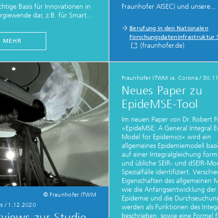
chtige Basis für Innovationen in
Fraunhofer AISEC) und unsere...
erung, Simulation und
rgiewende dar, z.B. für Smart...
rung im Leichtbau
Berufung in den Nationalen
Forschungsdateninfrastruktur 
MEHR
(fraunhofer.de)
rukturanalyse
Fraunhofer ITWM vs. Corona
/
30.1
on, Separation und Reaktiver
Neues Paper zu
rt
EpideMSE-Tool
gsdynamische Prozesse
eren, simulieren und
Im neuen Paper von Dr. Robert F
ren
»EpideMSE: A General Integral 
Model for Epidemics« wird ein
chemie und Batterien
allgemeines Epidemiemodell bas
auf einer Integralgleichung formu
und übliche SEIR- und dSEIR-Mod
e Strukturen
Spezialfälle identifiziert. Verschi
Eigenschaften des allgemeinen M
gente Energienetze optimieren
wie die Anfangsentwicklung der
-, Gas- und Wärmenetze
© Fraunhofer ITWM
Epidemie und die Durchseuchun
ren, steuern und regeln
s
/
1.12.2020
werden als Funktionen des Integ
rviews zur Studie
lcharakterisierung und -
beschrieben, sowie eine Formel f