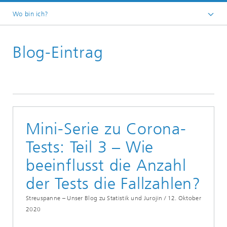
Wo bin ich?
Startseite
Blog-Eintrag
Abteilungen und Bereiche
Mathematik für die Fahrzeugentwicklung
Aktuelles
Streuspanne – Statistik und ihre Kuriositäten
Mini-Serie zu Corona-
Tests: Teil 3 – Wie
beeinflusst die Anzahl
der Tests die Fallzahlen?
Streuspanne – Unser Blog zu Statistik und Jurojin /
12. Oktober
2020