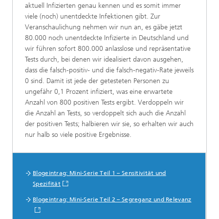
aktuell Infizierten genau kennen und es somit immer
viele (noch) unentdeckte Infektionen gibt. Zur
Veranschaulichung nehmen wir nun an, es gäbe jetzt
80.000 noch unentdeckte Infizierte in Deutschland und
wir führen sofort 800.000 anlasslose und repräsentative
Tests durch, bei denen wir idealisiert davon ausgehen,
dass die falsch-positiv- und die falsch-negativ-Rate jeweils
0 sind. Damit ist jede der getesteten Personen zu
ungefähr 0,1 Prozent infiziert, was eine erwartete
Anzahl von 800 positiven Tests ergibt. Verdoppeln wir
die Anzahl an Tests, so verdoppelt sich auch die Anzahl
der positiven Tests; halbieren wir sie, so erhalten wir auch
nur halb so viele positive Ergebnisse.
Mehr Informationen
Blogeintrag: Mini-Serie Teil 1 – Sensitivität und
Spezifität
Blogeintrag: Mini-Serie Teil 2 – Segreganz und Relevanz