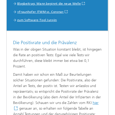
Blogbeitrag: Wann beginnt die neue Welle
»Fraunhofer ITWM vs. Corona«
zum Software-Tool Jurojin
Die Positivrate und die Prävalenz
Was in der obigen Situation konstant bleibt, ist hingegen
die Rate an positiven Tests: Egal wie viele Tests wir
durchführen, diese bleibt immer bei etwa bei 0,1
Prozent.
Damit haben wir schon ein Maß zur Beurteilungen
solcher Situationen gefunden: Die Positivrate, also der
Anteil an Tests, der positiv ist. Testen wir anlasslos und
repräsentativ, so entspricht die Positivrate der Prävalenz
in der Bevölkerung (also dem Anteil der Infizierten in der
Bevölkerung). Schauen wir uns die Zahlen vom RKI
hier
genauer an, so erhalten wir folgende Tabelle an
Anzahl Testungen und der dazugehörigen Positivrate: