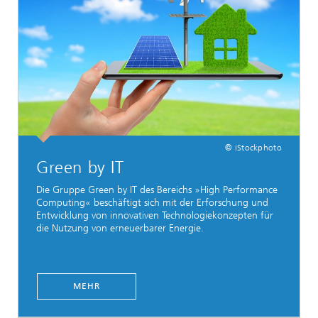
© iStockphoto
Green by IT
Die Gruppe Green by IT des Bereichs »High Performance
Computing« beschäftigt sich mit der Erforschung und
Entwicklung von innovativen Technologiekonzepten für
die Nutzung von erneuerbarer Energie.
MEHR