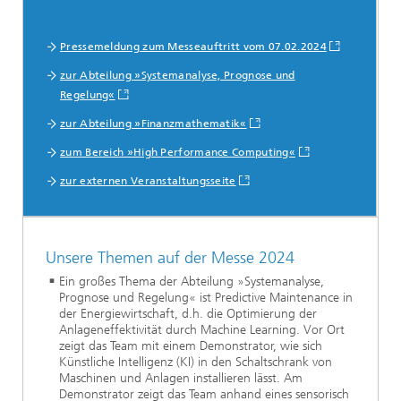
Pressemeldung zum Messeauftritt vom 07.02.2024
zur Abteilung »Systemanalyse, Prognose und
Regelung«
zur Abteilung »Finanzmathematik«
zum Bereich »High Performance Computing«
zur externen Veranstaltungsseite
Unsere Themen auf der Messe 2024
Ein großes Thema der Abteilung »Systemanalyse,
Prognose und Regelung« ist Predictive Maintenance in
der Energiewirtschaft, d.h. die Optimierung der
Anlageneffektivität durch Machine Learning. Vor Ort
zeigt das Team mit einem Demonstrator, wie sich
Künstliche Intelligenz (KI) in den Schaltschrank von
Maschinen und Anlagen installieren lässt. Am
Demonstrator zeigt das Team anhand eines sensorisch