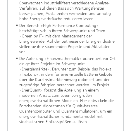
überwachten Industrielüfters verschiedene Analyse-
Verfahren, auf deren Basis sich Wartungsfenster
besser planen, Ausfallzeiten vermeiden und unnötig
hohe Energieverbräuche reduzieren lassen.
Der Bereich »High Performance Computing«
beschäftigt sich in ihrem Schwerpunkt und Team
»Green by IT« mit dem Management der
Energiewende. Auf der Leitmesse der Energieindustrie
stellen sie ihre spannenden Projekte und Aktivitäten
vor.
Die Abteilung »Finanzmathematik« präsentiert vor Ort
einige ihrer Projekte im Schwerpunkt
»Energiemärkte«. Darunter zum Beispiel das Projekt
»FlexEuro«, in dem für eine virtuelle Batterie Gebote
über die Kurzfristmärkte hinweg optimiert und der
zugehörige Fahrplan berechnet werden. Im Projekt
»EnerQuant« forscht die Abteilung an einem
modernen Ansatz zum Lösen von großen
energiewirtschaftlichen Modellen: Hier entwickeln die
Forschenden Algorithmen für Qubit-basierte
Quantencomputer und Quantensimulatoren, um ein
energiewirtschaftliches Fundamentalmodell mit
stochastischen Einflussgrößen zu lösen.