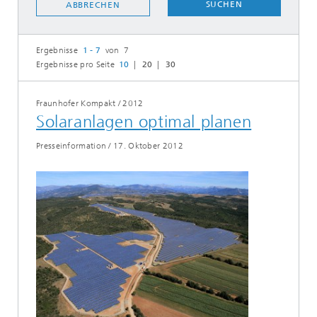
SUCHEN
ABBRECHEN
Ergebnisse
1 - 7
von 7
Ergebnisse pro Seite
10
20
30
Fraunhofer Kompakt
/
2012
Solaranlagen optimal planen
Presseinformation
/
17. Oktober 2012