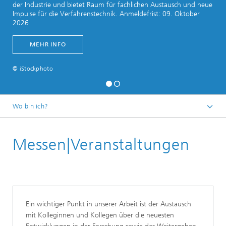
der Industrie und bietet Raum für fachlichen Austausch und neue
Impulse für die Verfahrenstechnik. Anmeldefrist: 09. Oktober
2026
MEHR INFO
© iStockphoto
Wo bin ich?
Startseite
Messen|Veranstaltungen
Ein wichtiger Punkt in unserer Arbeit ist der Austausch
mit Kolleginnen und Kollegen über die neuesten