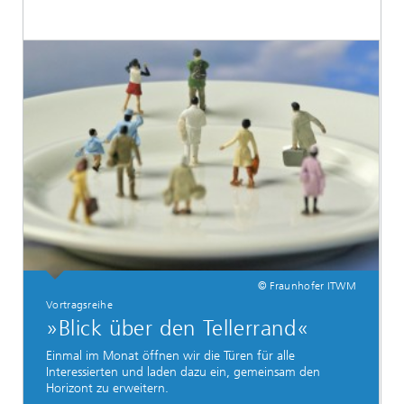
© Fraunhofer ITWM
Vortragsreihe
»Blick über den Tellerrand«
Einmal im Monat öffnen wir die Türen für alle
Interessierten und laden dazu ein, gemeinsam den
Horizont zu erweitern.