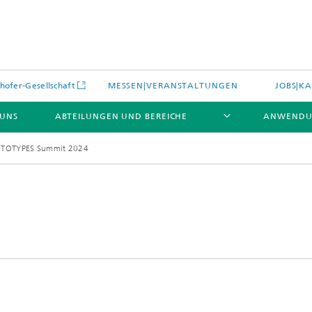
hofer-Gesellschaft
MESSEN|VERANSTALTUNGEN
JOBS|KA
 UNS
ABTEILUNGEN UND BEREICHE
ANWENDU
OTOTYPES Summit 2024
es
Aktuelles
e und Leistungen
Leistungen und Produkte
es aus dem Bereich »Prozesse
erialien«
e Umgebungsdaten
Energieerzeugung und -verteilun
e und Leistungen