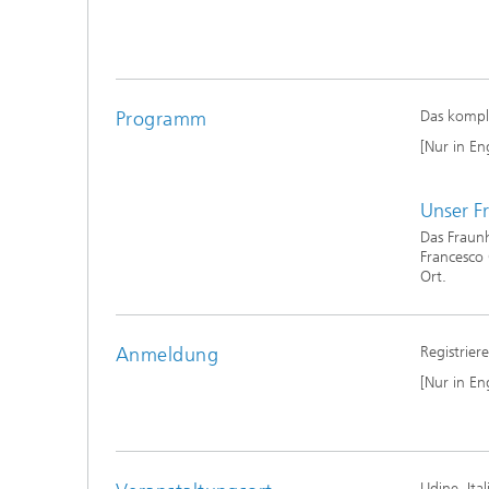
Modelli
Optimie
Programm
Das kompl
Mikrost
[Nur in En
Filtrati
Unser F
Transpo
Das Fraunh
Strömun
Francesco 
modelli
optimie
Ort.
Elektro
Anmeldung
Registrier
Flexibl
[Nur in En
Intelli
– Strom
simulie
Materia
Udine, Ital