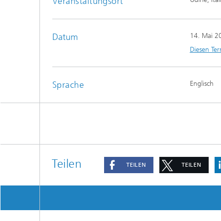
Veranstaltungsort
prüfun
Modellr
Datum
14. Mai 2
Diesen Ter
Modelli
Optimi
Sprache
Englisch
Teilen
TEILEN
TEILEN