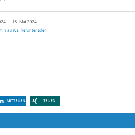
g
eduktion
024
-
16. Mai 2024
min als iCal herunterladen
erung, Simulation und
erung von Dämmstoffen
MITTEILEN
TEILEN