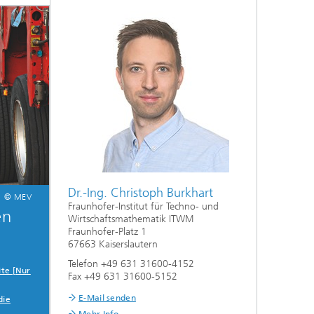
Energie und Versorgung
Optimierung in den Life Sciences
Aktuelles
Operations Research:
Produktionsplanung und -steuerung
Dr.-Ing. Christoph Burkhart
© MEV
Fraunhofer-Institut für Techno- und
en
Wirtschaftsmathematik ITWM
Fraunhofer-Platz 1
67663 Kaiserslautern
Telefon +49 631 31600-4152
ite [Nur
Fax +49 631 31600-5152
E-Mail senden
die