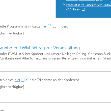
erung, Simulation und
Produktseite unseres Simulatio
rung im Leichtbau
»CD Tire«
ette Programm ist in Kürze
hier
zu finden.
rukturanalyse
glisch verfügbar]
on, Separation und Reaktiver
raunhofer ITWM-Beitrag zur Veranstaltung
rt
ofer ITWM ist Silber Sponsor und unsere Kollegen Dr.-Ing. Christoph Burk
gsdynamische Prozesse
Calabrese und Alberto Tanzi aus unserem Reifenteam sind mit einem Stan
eren, simulieren und
ren
chemie und Batterien
en Sie sich
hier
für die Teilnahme an der Konferenz.
e Strukturen
glisch verfügbar]
gente Energienetze optimieren
-, Gas- und Wärmenetze
ren, steuern und regeln
lcharakterisierung und -
ien