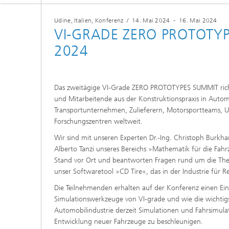
und Computing«
Inline-Qualitätskontrolle für die
Lastdat
Produktion
Udine, Italien, Konferenz
/
14. Mai 2024
-
16. Mai 2024
Business Analytics und
Gitterf
VI-GRADE ZERO PROTOTYP
Anomaliedetektion
KI-Lösungen für Digitalisierung und
Dynamik
Nachhaltigkeit
2024
Finanz- und
Zerstör
Versicherungsmathematik
KI-Anwendungen für die Industrie
Kabel, S
mit wenig Daten
Struktu
Quantencomputing im Bereich
Schicht
»Analytics und Computing«
Das zweitägige VI-Grade ZERO PROTOTYPES SUMMIT richt
Quantencomputing in der
Menschm
und Mitarbeitende aus der Konstruktionspraxis in Autom
Bildverarbeitung
Maschin
®
Investmentmanagement und -
Materia
Transportunternehmen, Zulieferern, Motorsportteams, U
optimierung
Forschungszentren weltweit.
Reifenm
Seismische Datenverarbeitung
Quanten
Wir sind mit unseren Experten Dr.-Ing. Christoph Burkha
®
Alberto Tanzi unseres Bereichs »Mathematik für die Fa
Techni
Datenanalyse und Künstliche
Stand vor Ort und beantworten Fragen rund um die The
3D Mikr
Intelligenz
unser Softwaretool »CD Tire«, das in der Industrie für Rei
Skalierbare parallele
Die Teilnehmenden erhalten auf der Konferenz einen Einb
Programmierung
Simulationswerkzeuge von VI-grade und wie die wichtig
Automobilindustrie derzeit Simulationen und Fahrsimula
Technisc
Entwicklung neuer Fahrzeuge zu beschleunigen.