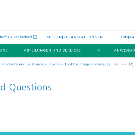
hofer-Gesellschaft
MESSEN|VERANSTALTUNGEN
JOBS|KA
 UNS
ABTEILUNGEN UND BEREICHE
ANWENDU
Produkte und Leistungen
ToolIP – Tool for Image Processing
ToolIP - FAQ
ed Questions
es
Aktuelles
e und Leistungen
Leistungen und Produkte
es aus dem Bereich »Prozesse
erialien«
e Umgebungsdaten
Energieerzeugung und -verteilun
e und Leistungen