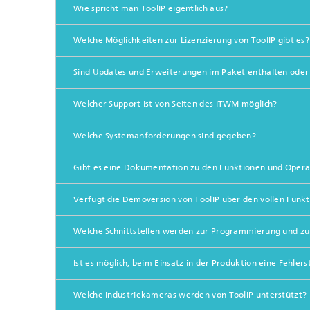
und Computing«
Wie spricht man ToolIP eigentlich aus?
Inline-Qualitätskontrolle für die
Lastdat
Produktion
Business Analytics und
Gitterf
Welche Möglichkeiten zur Lizenzierung von ToolIP gibt es?
Anomaliedetektion
KI-Lösungen für Digitalisierung und
Dynamik
Nachhaltigkeit
Finanz- und
Sind Updates und Erweiterungen im Paket enthalten oder 
Zerstör
Versicherungsmathematik
KI-Anwendungen für die Industrie
Kabel, S
mit wenig Daten
Struktu
Welcher Support ist von Seiten des ITWM möglich?
Quantencomputing im Bereich
Schicht
»Analytics und Computing«
Quantencomputing in der
Menschm
Bildverarbeitung
Maschin
Welche Systemanforderungen sind gegeben?
®
Investmentmanagement und -
Materia
optimierung
Reifenm
Gibt es eine Dokumentation zu den Funktionen und Operat
Seismische Datenverarbeitung
Quanten
®
Verfügt die Demoversion von ToolIP über den vollen Fun
Techni
Datenanalyse und Künstliche
3D Mikr
Intelligenz
Welche Schnittstellen werden zur Programmierung und zu
Skalierbare parallele
Programmierung
Ist es möglich, beim Einsatz in der Produktion eine Fehler
Technisc
Welche Industriekameras werden von ToolIP unterstützt?