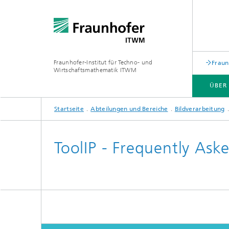
Fraunhofer-Institut für Techno- und
Fraun
Wirtschaftsmathematik ITWM
ÜBER
Startseite
Abteilungen und Bereiche
Bildverarbeitung
ABTEILUNGEN UND BEREICHE
ANWENDUNGSFELDER
PRESSE|AKTUELLES
ToolIP - Frequently Ask
Industrial Image Learning
Aktuell
Aktuelles
Produkt
Aktuell
Produkte und Dienstleistungen
und Mat
Produkte und Leistungen
Digital
Aktuelles aus dem Bereich »Analytics
Produkt