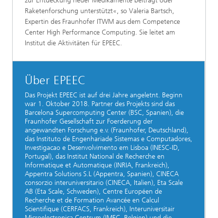
zur Entdeckung neuer Medikamente beiträgt oder
Raketenforschung unterstützt«, so Valeria Bartsch,
Expertin des Fraunhofer ITWM aus dem Competence
Center High Performance Computing. Sie leitet am
Institut die Aktivitäten für EPEEC.
Über EPEEC
Das Projekt EPEEC ist auf drei Jahre angeletnt. Beginn
war 1. Oktober 2018. Partner des Projekts sind das
Barcelona Supercomputing Center (BSC, Spanien), die
Fraunhofer Gesellschaft zur Foerderung der
angewandten Forschung e.v. (Fraunhofer, Deutschland),
das Instituto de Engenhariade Sistemas e Computadores,
Investigacao e Desenvolvimento em Lisboa (INESC-ID,
Portugal), das Institut National de Recherche en
Informatique et Automatique (INRIA, Frankreich),
Appentra Solutions S.L (Appentra, Spanien), CINECA
consorzio interuniversitario (CINECA, Italien), Eta Scale
AB (Eta Scale, Schweden), Centre Européen de
Recherche et de Formation Avancée en Calcul
Scientifique (CERFACS, Frankreich), Interuniversitair
Microelectronica Centrum (IMEC, Belgien) und die