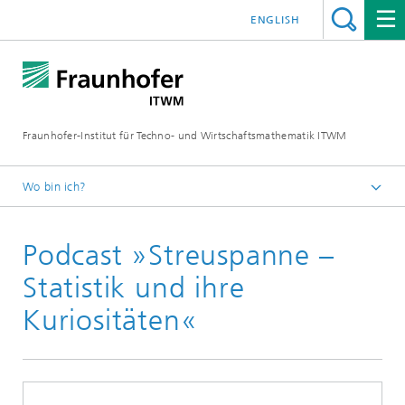
ENGLISH
Fraunhofer-Institut für Techno- und Wirtschaftsmathematik ITWM
Wo bin ich?
Startseite
Podcast »Streuspanne –
Abteilungen und Bereiche
Mathematik für die Fahrzeugentwicklung
Statistik und ihre
Aktuelles
Kuriositäten«
Streuspanne – Statistik und ihre Kuriositäten