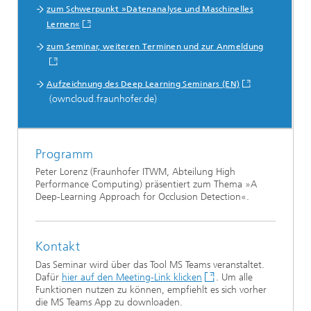
zum Schwerpunkt »Datenanalyse und Maschinelles
Lernen«
zum Seminar, weiteren Terminen und zur Anmeldung
Aufzeichnung des Deep Learning Seminars (EN)
(owncloud.fraunhofer.de)
Programm
Peter Lorenz (Fraunhofer ITWM, Abteilung High
Performance Computing) präsentiert zum Thema »A
Deep-Learning Approach for Occlusion Detection«.
Kontakt
Das Seminar wird über das Tool MS Teams veranstaltet.
Dafür
hier auf den Meeting-Link klicken
. Um alle
Funktionen nutzen zu können, empfiehlt es sich vorher
die MS Teams App zu downloaden.