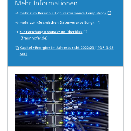
Mehr Informationen
mehr zum Bereich »High Performance Computing«
mehr zur »Seismischen Datenverarbeitung«
zur Forschung Kompakt im Überblick
(fraunhofer.de)
Kapitel »Energie« im Jahresbericht 2022/23 [ PDF 3,98
MB ]