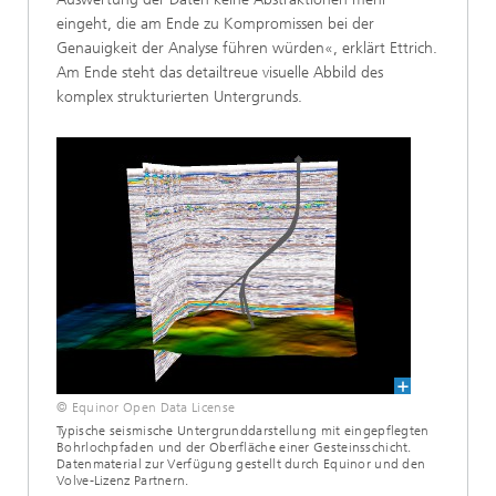
eingeht, die am Ende zu Kompromissen bei der
Genauigkeit der Analyse führen würden«, erklärt Ettrich.
Am Ende steht das detailtreue visuelle Abbild des
komplex strukturierten Untergrunds.
© Equinor Open Data License
Typische seismische Untergrunddarstellung mit eingepflegten
Bohrlochpfaden und der Oberfläche einer Gesteinsschicht.
Datenmaterial zur Verfügung gestellt durch Equinor und den
Volve-Lizenz Partnern.