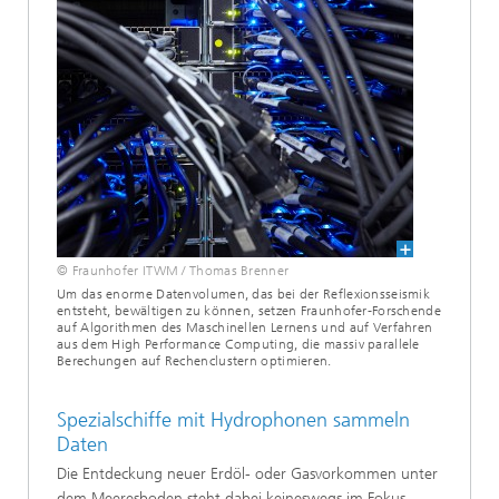
© Fraunhofer ITWM / Thomas Brenner
Um das enorme Datenvolumen, das bei der Reflexionsseismik
entsteht, bewältigen zu können, setzen Fraunhofer-Forschende
auf Algorithmen des Maschinellen Lernens und auf Verfahren
aus dem High Performance Computing, die massiv parallele
Berechungen auf Rechenclustern optimieren.
Spezialschiffe mit Hydrophonen sammeln
Daten
Die Entdeckung neuer Erdöl- oder Gasvorkommen unter
dem Meeresboden steht dabei keineswegs im Fokus.