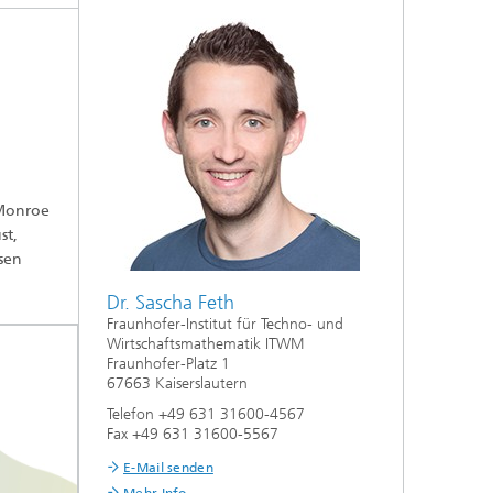
Energie und Versorgung
Optimierung in den Life Sciences
Aktuelles
 Monroe
st,
Operations Research:
sen
Produktionsplanung und -steuerung
Dr. Sascha Feth
Fraunhofer-Institut für Techno- und
Wirtschaftsmathematik ITWM
Fraunhofer-Platz 1
67663 Kaiserslautern
Telefon +49 631 31600-4567
Fax +49 631 31600-5567
E-Mail senden