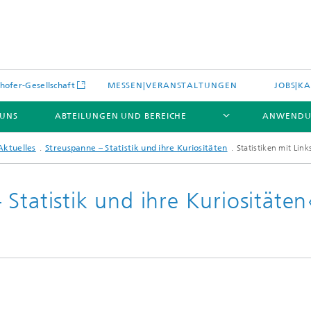
hofer-Gesellschaft
MESSEN|VERANSTALTUNGEN
JOBS|KA
 UNS
ABTEILUNGEN UND BEREICHE
ANWENDU
Aktuelles
Streuspanne – Statistik und ihre Kuriositäten
Statistiken mit Lin
Statistik und ihre Kuriositäten
es
Aktuelles
e und Leistungen
Leistungen und Produkte
es aus dem Bereich »Prozesse
erialien«
e Umgebungsdaten
Energieerzeugung und -verteilun
e und Leistungen