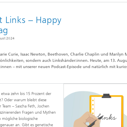
Echtzeit-Anlagenbetrieb und
en und Betriebsfestigkeit
Antriebstechnik
reie Methoden
it Links – Happy
 und Systemsimulation
Biosensorik und Medizingeräte
ag
ungsfreie Prüfung
chläuche und flexible
gust 2024
ren
dickenmessung
odelle und Mensch-
 Marie Curie, Isaac Newton, Beethoven, Charlie Chaplin und Marilyn
e-Interaktion
lanalyse
önlichkeiten, sondern auch Linkshänder:innen. Heute, am 13. Augu
:innen – mit unserer neuen Podcast-Episode und natürlich mit kurio
odelle CDTire
technologie
Mitarbeitende
kum
o- und Mesodruck
 etwa zehn bis 15 Prozent der
t? Oder warum bleibt diese
 Team – Sascha Feth, Jochen
 faszinierenden Fragen und Mythen
h mögliche biologische
he Textilien und Vliesstoffe
genauer an. Gibt es genetische
®