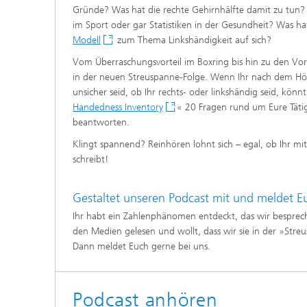
Gründe? Was hat die rechte Gehirnhälfte damit zu tun? G
Modelli
Optimie
im Sport oder gar Statistiken in der Gesundheit? Was h
Modell
zum Thema Linkshändigkeit auf sich?
Vom Überraschungsvorteil im Boxring bis hin zu den Vor-
in der neuen Streuspanne-Folge. Wenn Ihr nach dem Hö
Mikrost
unsicher seid, ob Ihr rechts- oder linkshändig seid, könn
Handedness Inventory
« 20 Fragen rund um Eure Täti
Filtrati
beantworten.
Transpo
Klingt spannend? Reinhören lohnt sich – egal, ob Ihr mi
Strömun
schreibt!
modelli
optimie
Gestaltet unseren Podcast mit und meldet E
Elektro
Ihr habt ein Zahlenphänomen entdeckt, das wir bespreche
den Medien gelesen und wollt, dass wir sie in der »S
Flexibl
Dann meldet Euch gerne bei uns.
Intelli
– Strom
simulie
Podcast anhören
Materia