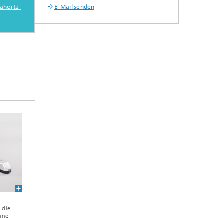
E-Mail senden
ahertz-
 die
hne