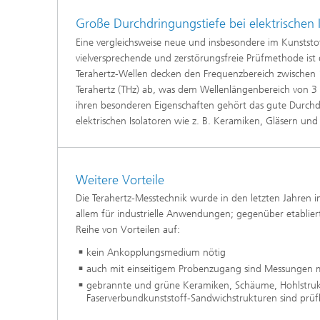
Modelli
Große Durchdringungstiefe bei elektrischen 
Optimie
Eine vergleichsweise neue und insbesondere im Kunststo
vielversprechende und zerstörungsfreie Prüfmethode ist 
Terahertz-Wellen decken den Frequenzbereich zwischen
Terahertz (THz) ab, was dem Wellenlängenbereich von 3
Mikrost
ihren besonderen Eigenschaften gehört das gute Durc
elektrischen Isolatoren wie z. B. Keramiken, Gläsern und
Filtrati
Transpo
Strömun
modelli
Weitere Vorteile
optimie
Die Terahertz-Messtechnik wurde in den letzten Jahren i
Elektro
allem für industrielle Anwendungen; gegenüber etabliert
Reihe von Vorteilen auf:
Flexibl
kein Ankopplungsmedium nötig
auch mit einseitigem Probenzugang sind Messungen 
Intelli
– Strom
gebrannte und grüne Keramiken, Schäume, Hohlstru
simulie
Faserverbundkunststoff-Sandwichstrukturen sind prü
Materia