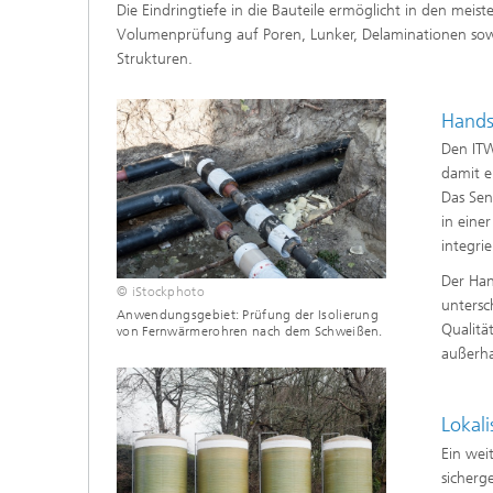
Die Eindringtiefe in die Bauteile ermöglicht in den meist
prüfun
Volumenprüfung auf Poren, Lunker, Delaminationen sow
Strukturen.
Modellr
Modelli
Hands
Optimi
Den ITW
damit e
Das Sen
in eine
integri
Der Han
© iStockphoto
untersc
Anwendungsgebiet: Prüfung der Isolierung
Qualitä
von Fernwärmerohren nach dem Schweißen.
außerha
Lokal
Ein wei
sicherg