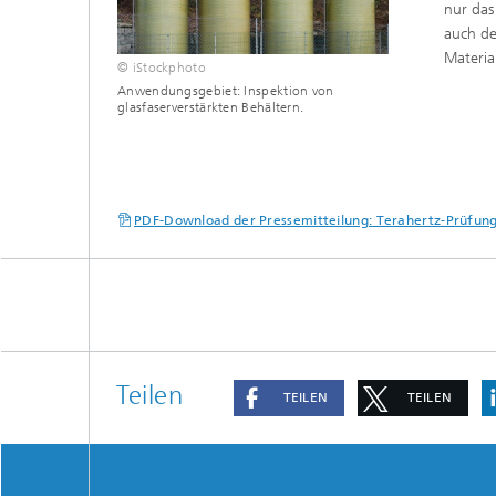
nur das
auch de
Material
© iStockphoto
Anwendungsgebiet: Inspektion von
glasfaserverstärkten Behältern.
PDF-Download der Pressemitteilung: Terahertz-Prüfun
Teilen
TEILEN
TEILEN