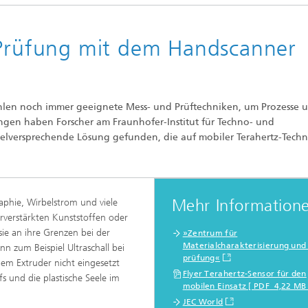
Echtzeit-Anlagenbetrieb und
en und Betriebsfestigkeit
Antriebstechnik
reie Methoden
-Prüfung mit dem Handscanner
 und Systemsimulation
Biosensorik und Medizingeräte
ungsfreie Prüfung
chläuche und flexible
ren
fehlen noch immer geeignete Mess- und Prüftechniken, um Prozesse 
dickenmessung
ungen haben Forscher am Fraunhofer-Institut für Techno- und
odelle und Mensch-
e-Interaktion
vielversprechende Lösung gefunden, die auf mobiler Terahertz-Tech
lanalyse
odelle CDTire
technologie
Mitarbeitende
kum
Mehr Information
aphie, Wirbelstrom und viele
erverstärkten Kunststoffen oder
o- und Mesodruck
e an ihre Grenzen bei der
»Zentrum für
Materialcharakterisierung und 
 zum Beispiel Ultraschall bei
prüfung«
em Extruder nicht eingesetzt
Flyer Terahertz-Sensor für den
 und die plastische Seele im
mobilen Einsatz [ PDF 4,22 MB
he Textilien und Vliesstoffe
JEC World
®