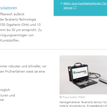
Mehr zum handgehaltenen Ter
erung, Simulation und
Isolatoren
Sensor
rung im Leichtbau
ffbereich äußerst
die Terahertz-Technologie.
 100 Gigahertz (GHz) und 10
 mm bis 30 µm entspricht. Zu
rukturanalyse
hdringungsvermögen von
 Kunststoffen.
on, Separation und Reaktiver
rt
gsdynamische Prozesse
eren, simulieren und
ren
mmer robuster und schneller, vor
chemie und Batterien
en Prüfverfahren weist sie eine
e Strukturen
möglich
gente Energienetze optimieren
-, Gas- und Wärmenetze
kturen und
© Fraunhofer ITWM
ren, steuern und regeln
fbar
Handgehaltener Terahertz-Sensor für
lcharakterisierung und -
mobile Anwendung. Einsatzbereit o