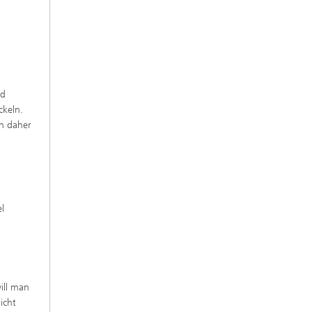
nd
ckeln.
nn daher
el
ill man
icht