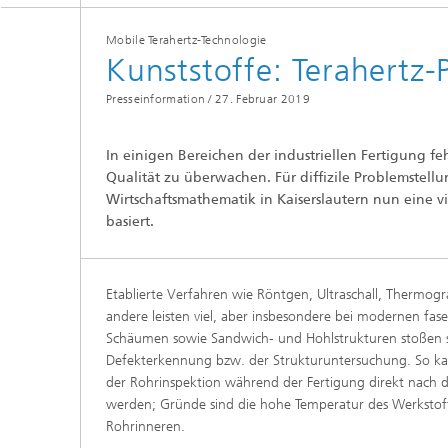
und Computing«
Inline-Qualitätskontrolle für die
Lastdat
Produktion
Mobile Terahertz-Technologie
Business Analytics und
Gitterf
Kunststoffe: Terahertz
Anomaliedetektion
KI-Lösungen für Digitalisierung und
Dynamik
Nachhaltigkeit
Finanz- und
Presseinformation /
27. Februar 2019
Zerstör
Versicherungsmathematik
KI-Anwendungen für die Industrie
Kabel, S
mit wenig Daten
Struktu
Quantencomputing im Bereich
In einigen Bereichen der industriellen Fertigung 
Schicht
»Analytics und Computing«
Qualität zu überwachen. Für diffizile Problemstell
Quantencomputing in der
Menschm
Bildverarbeitung
Maschin
Wirtschaftsmathematik in Kaiserslautern nun eine 
®
Investmentmanagement und -
Materia
optimierung
basiert.
Reifenm
Seismische Datenverarbeitung
Quanten
®
Techni
Etablierte Verfahren wie Röntgen, Ultraschall, Thermogr
Datenanalyse und Künstliche
andere leisten viel, aber insbesondere bei modernen fas
3D Mikr
Intelligenz
Schäumen sowie Sandwich- und Hohlstrukturen stoßen si
Defekterkennung bzw. der Strukturuntersuchung. So kann
Skalierbare parallele
Programmierung
der Rohrinspektion während der Fertigung direkt nach d
werden; Gründe sind die hohe Temperatur des Werkstoffs
Technisc
Rohrinneren.