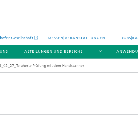
hofer-Gesellschaft
MESSEN|VERANSTALTUNGEN
JOBS|KA
 UNS
ABTEILUNGEN UND BEREICHE
ANWENDU
9_02_27_Terahertz-Prüfung mit dem Handscanner
es
Aktuelles
e und Leistungen
Leistungen und Produkte
es aus dem Bereich »Prozesse
erialien«
e Umgebungsdaten
Energieerzeugung und -verteilun
e und Leistungen