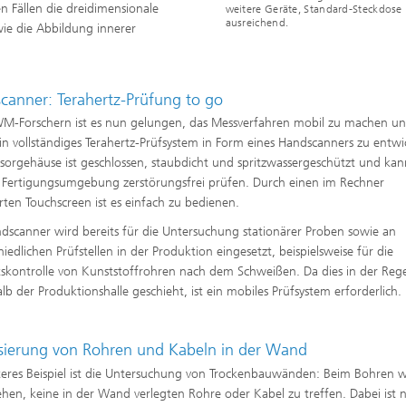
en Fällen die dreidimensionale
g
weitere Geräte, Standard-Steckdose
ausreichend.
ie die Abbildung innerer
eduktion
erung, Simulation und
canner: Terahertz-Prüfung to go
erung von Dämmstoffen
M-Forschern ist es nun gelungen, das Messverfahren mobil zu machen u
in vollständiges Terahertz-Prüfsystem in Form eines Handscanners zu entwi
sorgehäuse ist geschlossen, staubdicht und spritzwassergeschützt und ka
r Fertigungsumgebung zerstörungsfrei prüfen. Durch einen im Rechner
erten Touchscreen ist es einfach zu bedienen.
dscanner wird bereits für die Untersuchung stationärer Proben sowie an
hiedlichen Prüfstellen in der Produktion eingesetzt, beispielsweise für die
tskontrolle von Kunststoffrohren nach dem Schweißen. Da dies in der Reg
lb der Produktionshalle geschieht, ist ein mobiles Prüfsystem erforderlich.
isierung von Rohren und Kabeln in der Wand
teres Beispiel ist die Untersuchung von Trockenbauwänden: Beim Bohren w
ehen, keine in der Wand verlegten Rohre oder Kabel zu treffen. Dabei ist n