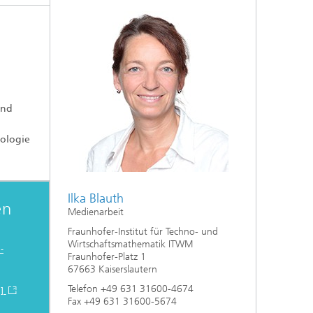
Energie und Versorgung
Optimierung in den Life Sciences
und
Aktuelles
nologie
Operations Research:
Produktionsplanung und -steuerung
Ilka Blauth
en
Medienarbeit
Fraunhofer-Institut für Techno- und
Wirtschaftsmathematik ITWM
-
Fraunhofer-Platz 1
67663 Kaiserslautern
Telefon +49 631 31600-4674
 ]
Fax +49 631 31600-5674