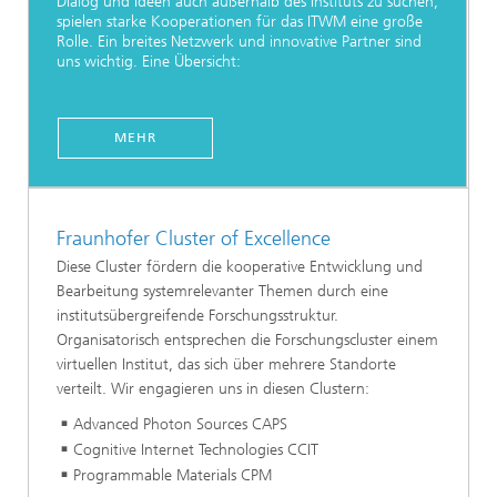
Dialog und Ideen auch außerhalb des Instituts zu suchen,
spielen starke Kooperationen für das ITWM eine große
Rolle. Ein breites Netzwerk und innovative Partner sind
uns wichtig. Eine Übersicht:
MEHR
Fraunhofer Cluster of Excellence
Diese Cluster fördern die kooperative Entwicklung und
Bearbeitung systemrelevanter Themen durch eine
institutsübergreifende Forschungsstruktur.
Organisatorisch entsprechen die Forschungscluster einem
virtuellen Institut, das sich über mehrere Standorte
verteilt. Wir engagieren uns in diesen Clustern:
Advanced Photon Sources CAPS
Cognitive Internet Technologies CCIT
Programmable Materials CPM