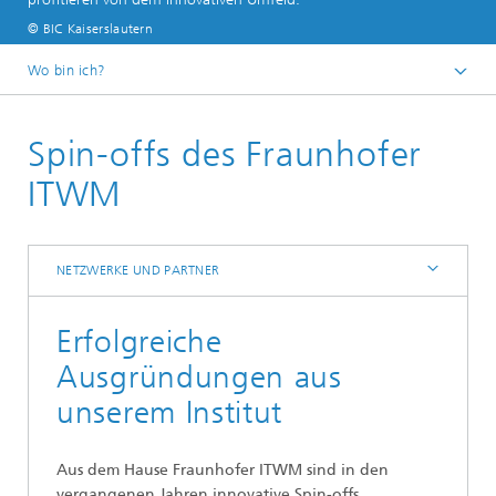
© BIC Kaiserslautern
Wo bin ich?
Startseite
Spin-offs des Fraunhofer
Über uns
Netzwerke und Partner
ITWM
NETZWERKE UND PARTNER
Erfolgreiche
Ausgründungen aus
unserem Institut
Aus dem Hause Fraunhofer ITWM sind in den
vergangenen Jahren innovative Spin-offs