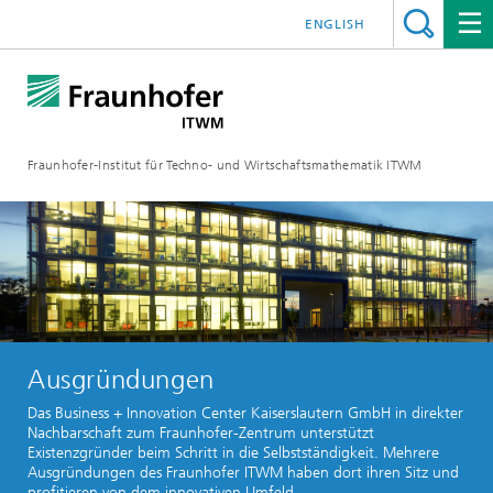
ENGLISH
Fraunhofer-Institut für Techno- und Wirtschaftsmathematik ITWM
Ausgründungen
Das Business + Innovation Center Kaiserslautern GmbH in direkter
Nachbarschaft zum Fraunhofer-Zentrum unterstützt
Existenzgründer beim Schritt in die Selbstständigkeit. Mehrere
Ausgründungen des Fraunhofer ITWM haben dort ihren Sitz und
profitieren von dem innovativen Umfeld.