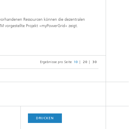
r vorhandenen Ressourcen können die dezentralen
WM vorgestellte Projekt »myPowerGrid« zeigt.
Ergebnisse pro Seite
10
20
30
DRUCKEN