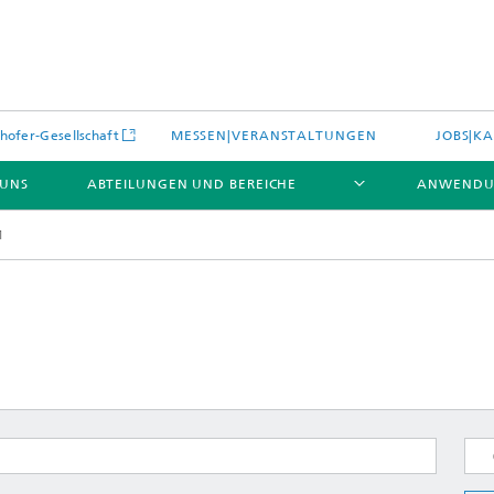
hofer-Gesellschaft
MESSEN|VERANSTALTUNGEN
JOBS|KA
 UNS
ABTEILUNGEN UND BEREICHE
ANWENDU
1
es
Aktuelles
e und Leistungen
Leistungen und Produkte
es aus dem Bereich »Prozesse
erialien«
e Umgebungsdaten
Energieerzeugung und -verteilun
e und Leistungen