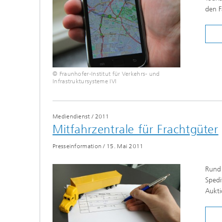
prüfun
den F
Modellr
Modelli
Optimi
© Fraunhofer-Institut für Verkehrs- und
Infrastruktursysteme IVI
Mediendienst
/
2011
Mitfahrzentrale für Frachtgüter
Presseinformation
/
15. Mai 2011
Rund 
Spedi
Aukti