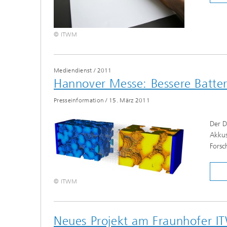
© ITWM
Mediendienst
/
2011
Hannover Messe: Bessere Batter
Presseinformation
/
15. März 2011
Der D
Akkus
Forsc
© ITWM
Neues Projekt am Fraunhofer 