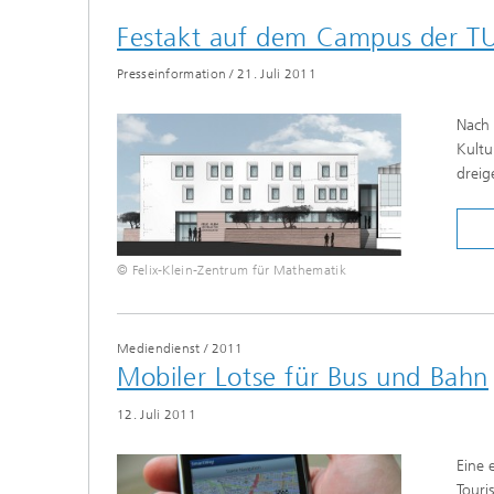
Modelli
Festakt auf dem Campus der TU K
Optimie
Presseinformation
/
21. Juli 2011
Nach 
Mikrost
Kultu
dreig
Filtrati
Transpo
Strömun
modelli
© Felix-Klein-Zentrum für Mathematik
optimie
Elektro
Mediendienst
/
2011
Mobiler Lotse für Bus und Bahn
Flexibl
12. Juli 2011
Intelli
– Strom
simulie
Eine 
Materia
Touri