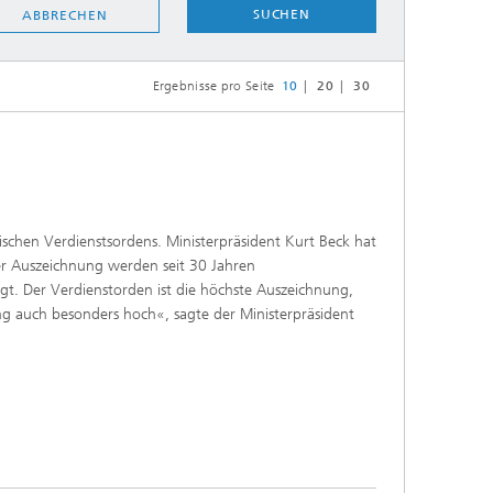
SUCHEN
ABBRECHEN
Energie und Versorgung
Ergebnisse pro Seite
10
20
30
Optimierung in den Life Sciences
Aktuelles
lzischen Verdienstsordens. Ministerpräsident Kurt Beck hat
Operations Research:
eser Auszeichnung werden seit 30 Jahren
Produktionsplanung und -steuerung
. Der Verdienstorden ist die höchste Auszeichnung,
ung auch besonders hoch«, sagte der Ministerpräsident