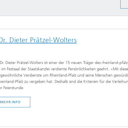
Echtzeit-Anlagenbetrieb und
en und Betriebsfestigkeit
Antriebstechnik
reie Methoden
 und Systemsimulation
Biosensorik und Medizingeräte
ungsfreie Prüfung
chläuche und flexible
Dr. Dieter Prätzel-Wolters
ren
dickenmessung
odelle und Mensch-
e-Interaktion
lanalyse
 Dr. Dieter Prätzel-Wolters ist einer der 15 neuen Träger des rheinland-pfä
odelle CDTire
 im Festsaal der Staatskanzlei verdiente Persönlichkeiten geehrt. »Mit di
gewöhnliche Verdienste um Rheinland-Pfalz und seine Menschen gewürdigt
technologie
heinland-Pfalz zu vergeben hat. Deshalb sind die Kriterien für die Verleih
Mitarbeitende
kum
er Feierstunde.
o- und Mesodruck
MEHR INFO
he Textilien und Vliesstoffe
®