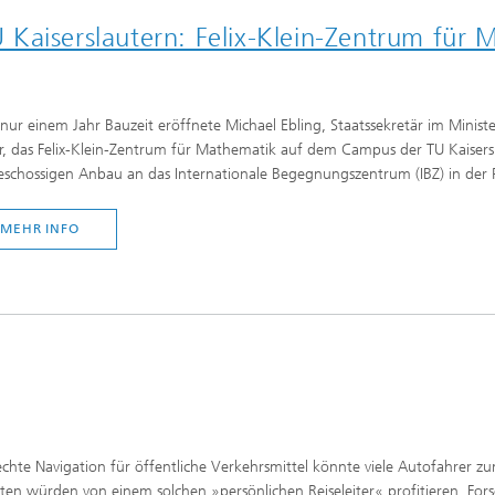
erung, Simulation und
aiserslautern: Felix-Klein-Zentrum für Ma
rung im Leichtbau
nur einem Jahr Bauzeit eröffnete Michael Ebling, Staatssekretär im Minist
rukturanalyse
r, das Felix-Klein-Zentrum für Mathematik auf dem Campus der TU Kaisersl
eschossigen Anbau an das Internationale Begegnungszentrum (IBZ) in der 
on, Separation und Reaktiver
rt
MEHR INFO
gsdynamische Prozesse
eren, simulieren und
ren
chemie und Batterien
e Strukturen
gente Energienetze optimieren
-, Gas- und Wärmenetze
ren, steuern und regeln
echte Navigation für öffentliche Verkehrsmittel könnte viele Autofahrer
lcharakterisierung und -
sten würden von einem solchen »persönlichen Reiseleiter« profitieren. Forsc